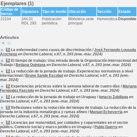
Ejemplares (1)
Código de
Signatura
Tipo de medio
Ubicación
Sección
Estado
barras
21104
344.01
Publicación
Biblioteca sede
Hemeroteca
Disponible
RDL 293
periódica
principal
Artículos
La enfermedad como causa de discriminación
/
José Fernando Lousada
Arochena
en Derecho Laboral, v.67, n. 293 (ene.-mar. 2024)
El tiempo de trabajo: Una mirada desde la Organización Internacional del
Trabajo
/
Betiana Quintana
en Derecho Laboral, v.67, n. 293 (ene.-mar. 2024)
La reducción de la jornada de trabajo. Experiencias normativas a nivel
internacional
/
Bruno Sande Escobal
en Derecho Laboral, v.67, n. 293 (ene.-
mar. 2024)
Experiencias prácticas sobre la semana laboral de cuatro días
/
Mariana
Fernández Fasciolo
en Derecho Laboral, v.67, n. 293 (ene.-mar. 2024)
La reducción de la jornada de trabajo en Uruguay
/
Ignacio Zubillaga
en
Derecho Laboral, v.67, n. 293 (ene.-mar. 2024)
Reflexiones sobre la reducción del tiempo de trabajo. La reducción de la
jornada en la industria metalúrgica y ramas afines
/
Manuel Echeverría
en
Derecho Laboral, v.67, n. 293 (ene.-mar. 2024)
Licencias por maternidad, por cuidados y coparentales en el sector
público. Contexto social y marco jurídico en Uruguay
/
Pablo Guerra
en
Derecho Laboral, v.67, n. 293 (ene.-mar. 2024)