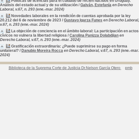
Políticas de licencias para el cuidado de recién nacidos en Uruguay.
Análisis del estado actual y de su utilización
/
Galván, Estefanía
en Derecho
Laboral, v.67, n. 293 (ene.-mar. 2024)
Novedades laborales en la rendición de cuentas aprobada por la ley
20.212 del 6 de noviembre de 2023
/
Gustavo Igarza Funes
en Derecho Laboral,
v.67, n. 293 (ene.-mar. 2024)
La objeción de conciencia en el ámbito laboral: La participación en actos
cívicos no vulnera la libertad religiosa
/
Carolina Panizza Dolabdjian
en
Derecho Laboral, v.67, n. 293 (ene.-mar. 2024)
Gratificación extraordinaria: ¿Puede suprimirse su pago en forma
unilateral?
/
Danubio Moreira Rocca
en Derecho Laboral, v.67, n. 293 (ene.-mar.
2024)
Biblioteca de la Suprema Corte de Justicia Dr.Nelson García Otero
pmb