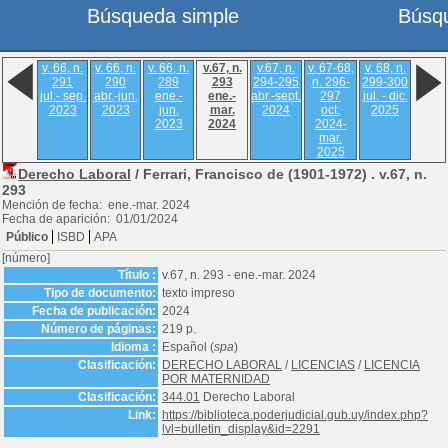
Búsqueda simple
Búsq
v. 66, n.
v. 66, n.
v. 66, n.
v.67, n.
v.67, n.
v. 67-68,
v. 68, n.
291
290
289
293
294-295
n. 296-
299-300
jul.- sep.
abr.-jun.
ene.-
ene.-
abr.-sept.
297
jul. - dic.
2023
2023
jun.
mar.
2024
oct.
2025
2023
2024
2024-
mar.
2025
Derecho Laboral
/ Ferrari, Francisco de (1901-1972) .
v.67, n.
293
Mención de fecha: ene.-mar. 2024
Fecha de aparición: 01/01/2024
Público
ISBD
APA
[número]
Título :
v.67, n. 293 - ene.-mar. 2024
Tipo de documento:
texto impreso
Fecha de publicación:
2024
Número de páginas:
219 p.
Idioma :
Español (
spa
)
Clasificación:
DERECHO LABORAL
/
LICENCIAS
/
LICENCIA
POR MATERNIDAD
Clasificación:
344.01
Derecho Laboral
Link:
https://biblioteca.poderjudicial.gub.uy/index.php?
lvl=bulletin_display&id=2291