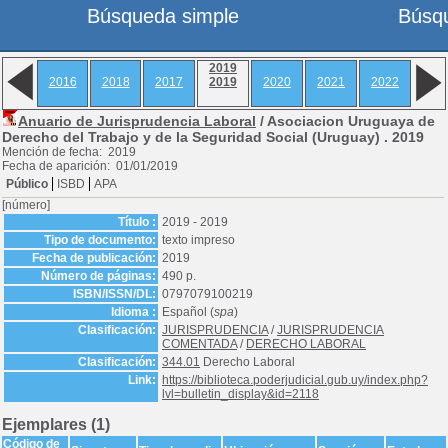
Búsqueda simple
Búsq
2019
2016
2018
2017
2019
2020
2021
2022
Anuario de Jurisprudencia Laboral
/ Asociacion Uruguaya de
Derecho del Trabajo y de la Seguridad Social (Uruguay) .
2019
Mención de fecha: 2019
Fecha de aparición: 01/01/2019
Público
ISBD
APA
[número]
Título :
2019 - 2019
Tipo de documento:
texto impreso
Fecha de publicación:
2019
Número de páginas:
490 p.
ISBN/ISSN/DL:
0797079100219
Idioma :
Español (
spa
)
Clasificación:
JURISPRUDENCIA
/
JURISPRUDENCIA
COMENTADA
/
DERECHO LABORAL
Clasificación:
344.01
Derecho Laboral
Link:
https://biblioteca.poderjudicial.gub.uy/index.php?
lvl=bulletin_display&id=2118
Ejemplares (1)
Código de