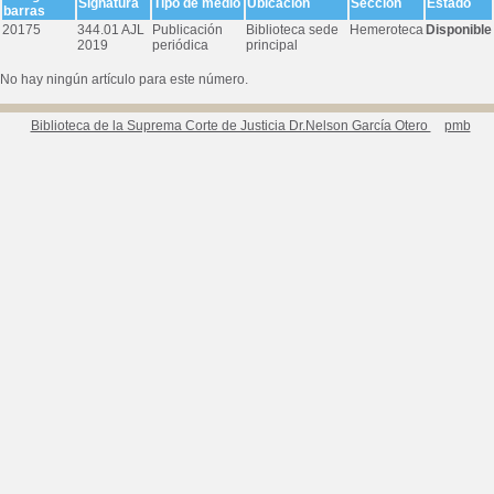
Signatura
Tipo de medio
Ubicación
Sección
Estado
barras
20175
344.01 AJL
Publicación
Biblioteca sede
Hemeroteca
Disponible
2019
periódica
principal
No hay ningún artículo para este número.
Biblioteca de la Suprema Corte de Justicia Dr.Nelson García Otero
pmb