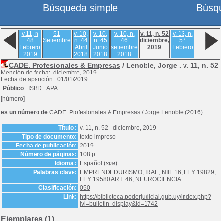
Búsqueda simple
Búsq
v.11, n
51
v. 10,
v. 10,
v. 10, n.
v. 11, n. 52
v. 13, n.
48
Setiembre
n. 44
n. 45
46
diciembre,
57
Febrero
Abril
Junio
setiembre
2019
Febrero
2019
2018
2018
2018
CADE. Profesionales & Empresas
/ Lenoble, Jorge .
v. 11, n. 52
Mención de fecha: diciembre, 2019
Fecha de aparición: 01/01/2019
Público
ISBD
APA
[número]
es un número de
CADE. Profesionales & Empresas
/
Jorge Lenoble
(2016)
Título :
v. 11, n. 52 - diciembre, 2019
Tipo de documento:
texto impreso
Fecha de publicación:
2019
Número de páginas:
108 p.
Idioma :
Español (
spa
)
Palabras clave:
EMPRENDEDURISMO, IRAE, NIIF 16, LEY 19829,
LEY 19580 ART. 46, NEUROCIENCIA
Clasificación:
050
Link:
https://biblioteca.poderjudicial.gub.uy/index.php?
lvl=bulletin_display&id=1742
Ejemplares (1)