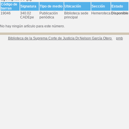
Código de
Signatura
Tipo de medio
Ubicación
Sección
Estado
barras
19046
340.02
Publicación
Biblioteca sede
Hemeroteca
Disponible
CADEpe
periódica
principal
No hay ningún artículo para este número.
Biblioteca de la Suprema Corte de Justicia Dr.Nelson García Otero
pmb