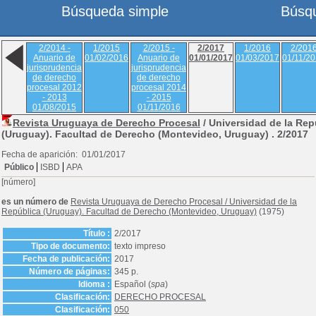
Búsqueda simple
Búsq
2/2014 -
1/2015
2/2015 -
2/2017
1/2016
2/201
Anuario de
01/02/2016
Anuario de
01/01/2017
01/03/2017
01/11/2
jurisprudencia
jurisprudencia
de derecho
de derecho
procesal 2012
procesal 2014
- 2013
- 2015
01/08/2015
01/11/2016
Revista Uruguaya de Derecho Procesal
/ Universidad de la Rep
(Uruguay). Facultad de Derecho (Montevideo, Uruguay) .
2/2017
Fecha de aparición: 01/01/2017
Público
ISBD
APA
[número]
es un número de
Revista Uruguaya de Derecho Procesal
/
Universidad de la
República (Uruguay). Facultad de Derecho (Montevideo, Uruguay)
(1975)
Título :
2/2017
Tipo de documento:
texto impreso
Fecha de publicación:
2017
Número de páginas:
345 p.
Idioma :
Español (
spa
)
Clasificación:
DERECHO PROCESAL
Clasificación:
050