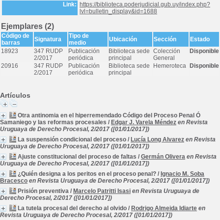
Link:
https://biblioteca.poderjudicial.gub.uy/index.php?
lvl=bulletin_display&id=1688
Ejemplares (2)
Código de
Tipo de
Signatura
Ubicación
Sección
Estado
barras
medio
18923
347 RUDP
Publicación
Biblioteca sede
Colección
Disponible
2/2017
periódica
principal
General
20916
347 RUDP
Publicación
Biblioteca sede
Hemeroteca
Disponible
2/2017
periódica
principal
Artículos
Otra antinomia en el hiperremendado Código del Proceso Penal Ó
Samaniego y las reformas procesales
/
Edgar J. Varela Méndez
en Revista
Uruguaya de Derecho Procesal, 2/2017 ([01/01/2017])
La suspensión condicional del proceso
/
Lucía Long Alvarez
en Revista
Uruguaya de Derecho Procesal, 2/2017 ([01/01/2017])
Ajuste constitucional del proceso de faltas
/
Germán Olivera
en Revista
Uruguaya de Derecho Procesal, 2/2017 ([01/01/2017])
¿Quién designa a los peritos en el proceso penal?
/
Ignacio M. Soba
Bracesco
en Revista Uruguaya de Derecho Procesal, 2/2017 ([01/01/2017])
Prisión preventiva
/
Marcelo Patritti Isasi
en Revista Uruguaya de
Derecho Procesal, 2/2017 ([01/01/2017])
La tutela procesal del derecho al olvido
/
Rodrigo Almeida Idiarte
en
Revista Uruguaya de Derecho Procesal, 2/2017 ([01/01/2017])