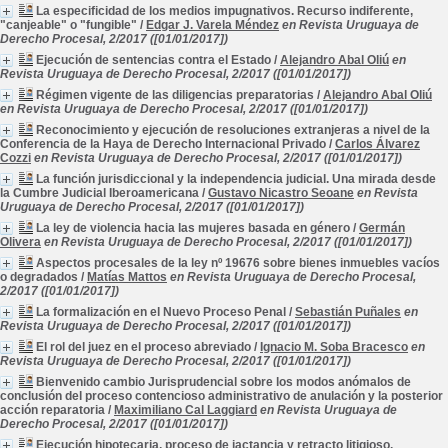
La especificidad de los medios impugnativos. Recurso indiferente,
"canjeable" o "fungible"
/
Edgar J. Varela Méndez
en Revista Uruguaya de
Derecho Procesal, 2/2017 ([01/01/2017])
Ejecución de sentencias contra el Estado
/
Alejandro Abal Oliú
en
Revista Uruguaya de Derecho Procesal, 2/2017 ([01/01/2017])
Régimen vigente de las diligencias preparatorias
/
Alejandro Abal Oliú
en Revista Uruguaya de Derecho Procesal, 2/2017 ([01/01/2017])
Reconocimiento y ejecución de resoluciones extranjeras a nivel de la
Conferencia de la Haya de Derecho Internacional Privado
/
Carlos Álvarez
Cozzi
en Revista Uruguaya de Derecho Procesal, 2/2017 ([01/01/2017])
La función jurisdiccional y la independencia judicial. Una mirada desde
la Cumbre Judicial Iberoamericana
/
Gustavo Nicastro Seoane
en Revista
Uruguaya de Derecho Procesal, 2/2017 ([01/01/2017])
La ley de violencia hacia las mujeres basada en género
/
Germán
Olivera
en Revista Uruguaya de Derecho Procesal, 2/2017 ([01/01/2017])
Aspectos procesales de la ley nº 19676 sobre bienes inmuebles vacíos
o degradados
/
Matías Mattos
en Revista Uruguaya de Derecho Procesal,
2/2017 ([01/01/2017])
La formalización en el Nuevo Proceso Penal
/
Sebastián Puñales
en
Revista Uruguaya de Derecho Procesal, 2/2017 ([01/01/2017])
El rol del juez en el proceso abreviado
/
Ignacio M. Soba Bracesco
en
Revista Uruguaya de Derecho Procesal, 2/2017 ([01/01/2017])
Bienvenido cambio Jurisprudencial sobre los modos anómalos de
conclusión del proceso contencioso administrativo de anulación y la posterior
acción reparatoria
/
Maximiliano Cal Laggiard
en Revista Uruguaya de
Derecho Procesal, 2/2017 ([01/01/2017])
Ejecución hipotecaria, proceso de jactancia y retracto litigioso.