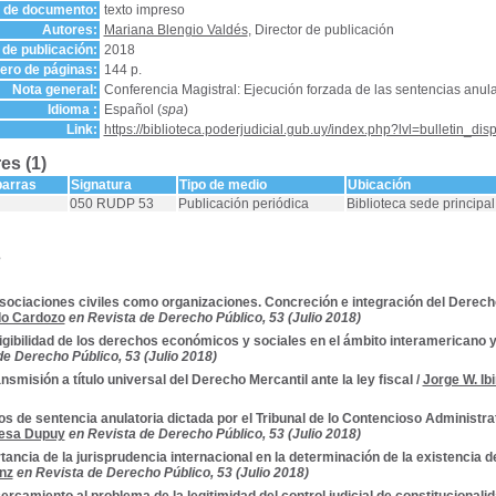
o de documento:
texto impreso
Autores:
Mariana Blengio Valdés
, Director de publicación
de publicación:
2018
ro de páginas:
144 p.
Nota general:
Conferencia Magistral: Ejecución forzada de las sentencias anula
Idioma :
Español (
spa
)
Link:
https://biblioteca.poderjudicial.gub.uy/index.php?lvl=bulletin_di
es (1)
barras
Signatura
Tipo de medio
Ubicación
050 RUDP 53
Publicación periódica
Biblioteca sede principal
s
sociaciones civiles como organizaciones. Concreción e integración del Derech
o Cardozo
en Revista de Derecho Público, 53 (Julio 2018)
igibilidad de los derechos económicos y sociales en el ámbito interamericano 
de Derecho Público, 53 (Julio 2018)
ansmisión a título universal del Derecho Mercantil ante la ley fiscal
/
Jorge W. Ib
os de sentencia anulatoria dictada por el Tribunal de lo Contencioso Administrat
Mesa Dupuy
en Revista de Derecho Público, 53 (Julio 2018)
tancia de la jurisprudencia internacional en la determinación de la existencia
nz
en Revista de Derecho Público, 53 (Julio 2018)