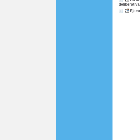
Un ac
deliberativa
Ejecu