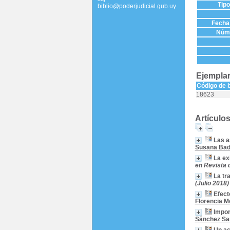
Tip
biblio@poderjudicial.gub.uy
Fecha 
Núme
Ejemplar
Código de 
18623
Artículo
Las a
Susana Bad
La ex
en Revista 
La tr
(Julio 2018)
Efect
Florencia 
Impor
Sánchez Sa