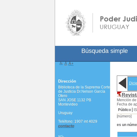
Búsqueda simple
A-
A
A+
Dirección
Dici
Biblioteca de la Suprema Corte
de Justicia Dr.Nelson García
Revist
Otero
SAN JOSE 1132 PB
Mención de 
Montevideo
Fecha de ap
Público
I
Uruguay
[número]
Teléfono: 1907 int 4029
es un núme
contacto
scj-