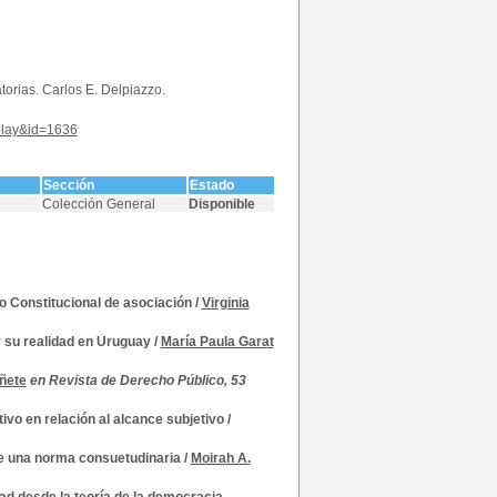
torias. Carlos E. Delpiazzo.
splay&id=1636
Sección
Estado
Colección General
Disponible
o Constitucional de asociación
/
Virginia
y su realidad en Uruguay
/
María Paula Garat
iñete
en Revista de Derecho Público, 53
ivo en relación al alcance subjetivo
/
 de una norma consuetudinaria
/
Moirah A.