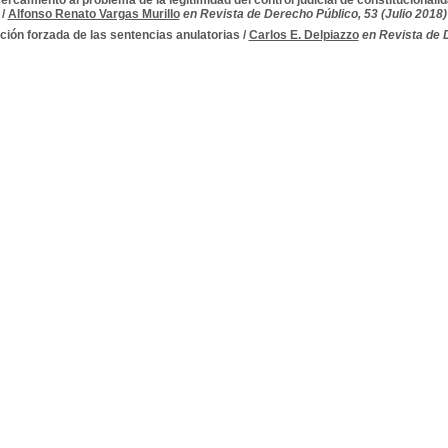
ercamiento al problema de la legitimidad del control judicial de constitucionali
/
Alfonso Renato Vargas Murillo
en Revista de Derecho Público, 53 (Julio 2018)
ción forzada de las sentencias anulatorias
/
Carlos E. Delpiazzo
en Revista de D