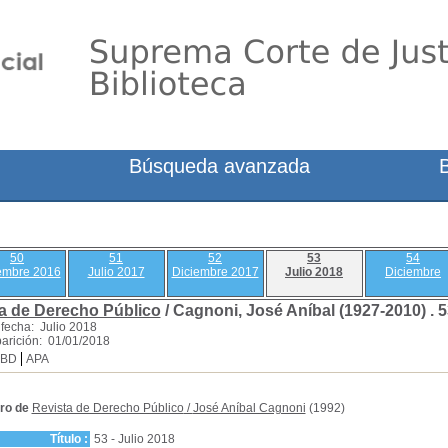
Búsqueda avanzada
50
51
52
53
54
embre 2016
Julio 2017
Diciembre 2017
Julio 2018
Diciembre
a de Derecho Público
/ Cagnoni, José Aníbal (1927-2010) .
5
fecha: Julio 2018
arición: 01/01/2018
SBD
APA
ro de
Revista de Derecho Público
/
José Aníbal Cagnoni
(1992)
Título :
53 - Julio 2018