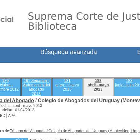
Búsqueda avanzada
180
181 Separata -
181
182
183
ctubre -
Vademecum del
enero - marzo
abril - mayo
junio - julio 2
embre 2012
abogado
2013
2013
2013
a del Abogado
/ Colegio de Abogados del Uruguay (Montev
fecha: abril - mayo 2013
arición: 01/04/2013
SBD
APA
ro de
Tribuna del Abogado
/
Colegio de Abogados del Uruguay (Montevideo, Urug