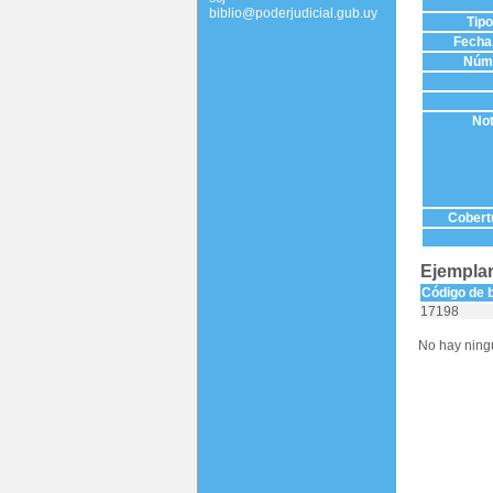
biblio@poderjudicial.gub.uy
Tip
Fecha 
Núme
Not
Cobertu
Ejemplar
Código de 
17198
No hay ningú