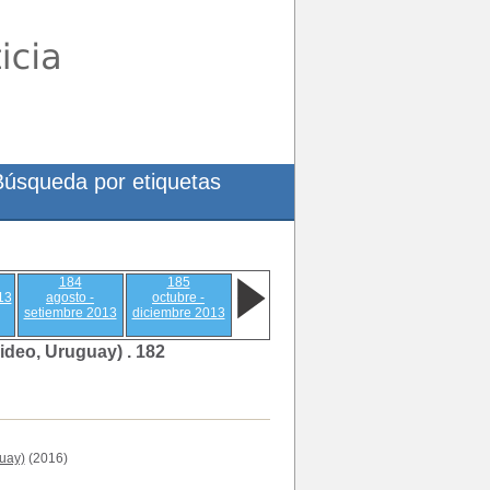
Búsqueda por etiquetas
184
185
013
agosto -
octubre -
setiembre 2013
diciembre 2013
ideo, Uruguay) .
182
uay)
(2016)