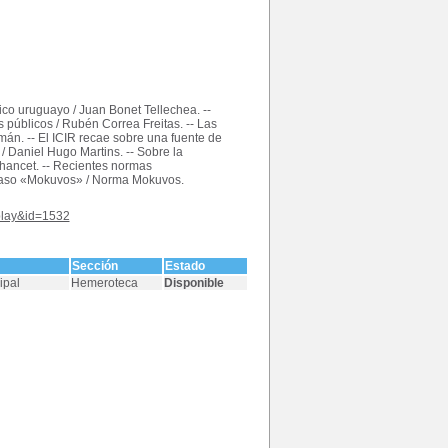
dico uruguayo / Juan Bonet Tellechea. --
públicos / Rubén Correa Freitas. -- Las
mán. -- El ICIR recae sobre una fuente de
/ Daniel Hugo Martins. -- Sobre la
hancet. -- Recientes normas
El caso «Mokuvos» / Norma Mokuvos.
splay&id=1532
Sección
Estado
ipal
Hemeroteca
Disponible