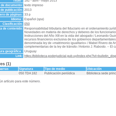
Título :
182 - abril - mayo 2013
o de documento:
texto impreso
de publicación:
2013
ro de páginas:
33 p
Idioma :
Español (
spa
)
Clasificación:
050
a de contenido:
Responsabilidad tributaria del fiduciario en el ordenamiento jurí
Novedades en materia de derechos y deberes de los funcionarios 
Instrucciones del Año XIII en la vida del abogado / Leonardo Guz
recursos financieros exclusiva de los gobiernos departamentales 
denominada ley de «matrimonio igualitario» / Mabel Rivero de Ar
complementarias de la ley de tránsito / Antonio J. Rabosto. -- 
ra geográfica :
Uruguay
Link:
https://biblioteca.poderjudicial.gub.uy/index.php?lvl=bulletin_di
es (1)
barras
Signatura
Tipo de medio
Ubicación
050 TDA 182
Publicación periódica
Biblioteca sede princ
n artículo para este número.