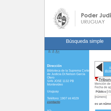
Búsqueda simple
A-
A
A+
Dirección
o
Biblioteca de la Suprema Corte
dici
de Justicia Dr.Nelson García
Otero
Tribun
SAN JOSE 1132 PB
Mención de 
Montevideo
Fecha de ap
Uruguay
Público
I
[número]
Teléfono: 1907 int 4029
contacto
es un núme
scj-