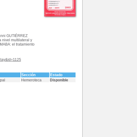
Gianni GUTIÉRREZ
nivel multilateral y
MABA: el tratamiento
splay&id=1125
Sección
Estado
ipal
Hemeroteca
Disponible