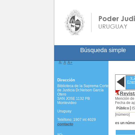
Búsqueda simple
A-
A
A+
v. 
Dirección
Ener
Biblioteca de la Suprema Corte
de Justicia Dr.Nelson García
Revist
Otero
SAN JOSE 1132 PB
Mención de 
Montevideo
Fecha de ap
Público
I
Uruguay
[número]
Teléfono: 1907 int 4029
es un núme
contacto
scj-