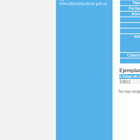
Tip
biblio@poderjudicial.gub.uy
Fecha 
Núme
Not
Cobertu
Ejemplar
Código de 
13812
No hay ningú