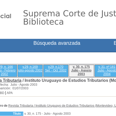
Búsqueda avanzada
29, n. 166
v.29, n.169
v.29, n.170
v. 30, n. 175
v. 31, nº 181
o - Febrero
julio-agosto 2002
Set. - Oct. 2002
Julio - Agosto
Julio - Agost
2002
2003
2004
a Tributaria
/ Instituto Uruguayo de Estudios Tributarios (M
fecha: Julio - Agosto 2003
arición: 01/07/2003
SBD
APA
ro de
Revista Tributaria
/
Instituto Uruguayo de Estudios Tributarios (Montevideo, 
Título :
v. 30, n. 175 - Julio - Agosto 2003