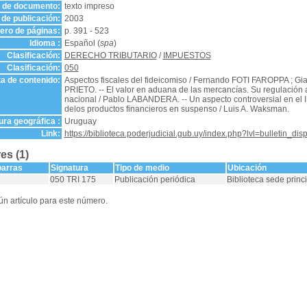
o de documento:
texto impreso
de publicación:
2003
ro de páginas:
p. 391 - 523
Idioma :
Español (
spa
)
Clasificación:
DERECHO TRIBUTARIO
/
IMPUESTOS
Clasificación:
050
a de contenido:
Aspectos fiscales del fideicomiso / Fernando FOTI FAROPPA ; 
PRIETO. -- El valor en aduana de las mercancías. Su regulación a 
nacional / Pablo LABANDERA. -- Un aspecto controversial en el I
delos productos financieros en suspenso / Luis A. Waksman.
ra geográfica :
Uruguay
Link:
https://biblioteca.poderjudicial.gub.uy/index.php?lvl=bulletin_di
es (1)
barras
Signatura
Tipo de medio
Ubicación
050 TRI 175
Publicación periódica
Biblioteca sede princ
n artículo para este número.