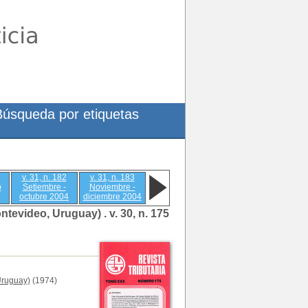
Búsqueda por etiquetas
v. 31, n. 182
v. 31, n. 183
o
Setiembre -
Noviembre -
octubre 2004
diciembre 2004
ontevideo, Uruguay) .
v. 30, n. 175
Uruguay)
(1974)