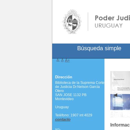
Búsqueda simple
A-
A
A+
Dirección
Biblioteca de la Suprema Corte
de Justicia Dr.Nelson García
Otero
SAN JOSE 1132 PB
Montevideo
Uruguay
Teléfono: 1907 int 4029
contacto
Informac
scj-