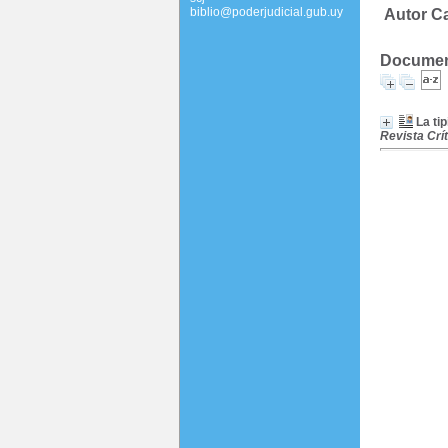
biblio@poderjudicial.gub.uy
Autor C
Document
La ti
Revista Crít