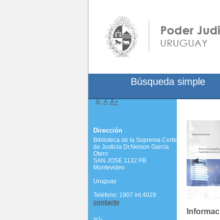
Búsqueda simple
A-
A
A+
Dirección
Biblioteca de la Suprema Corte
de Justicia Dr.Nelson García
Otero
SAN JOSE 1132 PB
Montevideo
Uruguay
Teléfono: 1907 int 4029
contacto
Informac
scj-