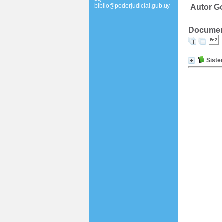
biblio@poderjudicial.gub.uy
Autor G
Document
Siste