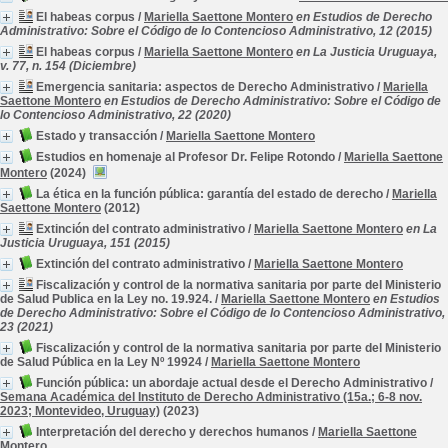
El habeas corpus
/
Mariella Saettone Montero
en Estudios de Derecho
Administrativo: Sobre el Código de lo Contencioso Administrativo, 12 (2015)
El habeas corpus
/
Mariella Saettone Montero
en La Justicia Uruguaya,
v. 77, n. 154 (Diciembre)
Emergencia sanitaria: aspectos de Derecho Administrativo
/
Mariella
Saettone Montero
en Estudios de Derecho Administrativo: Sobre el Código de
lo Contencioso Administrativo, 22 (2020)
Estado y transacción
/
Mariella Saettone Montero
Estudios en homenaje al Profesor Dr. Felipe Rotondo
/
Mariella Saettone
Montero
(2024)
La ética en la función pública: garantía del estado de derecho
/
Mariella
Saettone Montero
(2012)
Extinción del contrato administrativo
/
Mariella Saettone Montero
en La
Justicia Uruguaya, 151 (2015)
Extinción del contrato administrativo
/
Mariella Saettone Montero
Fiscalización y control de la normativa sanitaria por parte del Ministerio
de Salud Publica en la Ley no. 19.924.
/
Mariella Saettone Montero
en Estudios
de Derecho Administrativo: Sobre el Código de lo Contencioso Administrativo,
23 (2021)
Fiscalización y control de la normativa sanitaria por parte del Ministerio
de Salud Pública en la Ley Nº 19924
/
Mariella Saettone Montero
Función pública: un abordaje actual desde el Derecho Administrativo
/
Semana Académica del Instituto de Derecho Administrativo (15a.; 6-8 nov.
2023; Montevideo, Uruguay)
(2023)
Interpretación del derecho y derechos humanos
/
Mariella Saettone
Montero