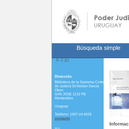
Búsqueda simple
A-
A
A+
Dirección
Biblioteca de la Suprema Corte
de Justicia Dr.Nelson García
Otero
SAN JOSE 1132 PB
Montevideo
Uruguay
Teléfono: 1907 int 4029
contacto
Informac
scj-