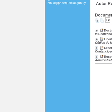
biblio@poderjudicial.gub.uy
Autor Ro
Document
Doctr
lo Contenci
Liber
Código de l
Orden
Contencioso
Respo
Administrati