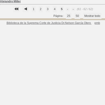
Alejandro Miller
1
2
3
4
5
(61 - 62 / 62)
Página :
25
50
Mostrar todo
Biblioteca de la Suprema Corte de Justicia Dr.Nelson García Otero
pmb