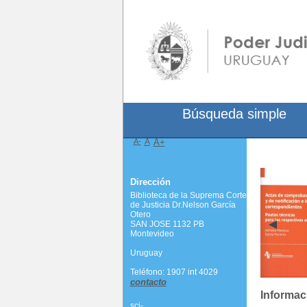
Búsqueda simple
A-
A
A+
Dirección
Biblioteca de la Suprema Corte
de Justicia Dr.Nelson García
Otero
SAN JOSE 1132 PB
Montevideo
Uruguay
Teléfono: 1907 int 4029
contacto
Informac
scj-