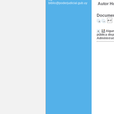
biblio@poderjudicial.gub.uy
Autor H
Document
Algun
pública disp
Administrati