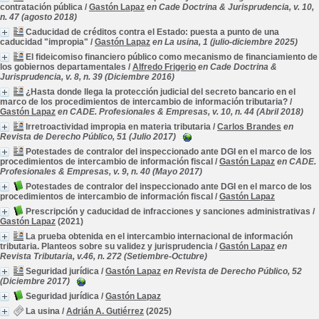
contratación pública
/
Gastón Lapaz
en Cade Doctrina & Jurisprudencia, v. 10,
n. 47 (agosto 2018)
Caducidad de créditos contra el Estado: puesta a punto de una
caducidad "impropia"
/
Gastón Lapaz
en La usina, 1 (julio-diciembre 2025)
El fideicomiso financiero público como mecanismo de financiamiento de
los gobiernos departamentales
/
Alfredo Frigerio
en Cade Doctrina &
Jurisprudencia, v. 8, n. 39 (Diciembre 2016)
¿Hasta donde llega la protección judicial del secreto bancario en el
marco de los procedimientos de intercambio de información tributaria?
/
Gastón Lapaz
en CADE. Profesionales & Empresas, v. 10, n. 44 (Abril 2018)
Irretroactividad impropia en materia tributaria
/
Carlos Brandes
en
Revista de Derecho Público, 51 (Julio 2017)
Potestades de contralor del inspeccionado ante DGI en el marco de los
procedimientos de intercambio de información fiscal
/
Gastón Lapaz
en CADE.
Profesionales & Empresas, v. 9, n. 40 (Mayo 2017)
Potestades de contralor del inspeccionado ante DGI en el marco de los
procedimientos de intercambio de información fiscal
/
Gastón Lapaz
Prescripción y caducidad de infracciones y sanciones administrativas
/
Gastón Lapaz
(2021)
La prueba obtenida en el intercambio internacional de información
tributaria. Planteos sobre su validez y jurisprudencia
/
Gastón Lapaz
en
Revista Tributaria, v.46, n. 272 (Setiembre-Octubre)
Seguridad jurídica
/
Gastón Lapaz
en Revista de Derecho Público, 52
(Diciembre 2017)
Seguridad jurídica
/
Gastón Lapaz
La usina
/
Adrián A. Gutiérrez
(2025)