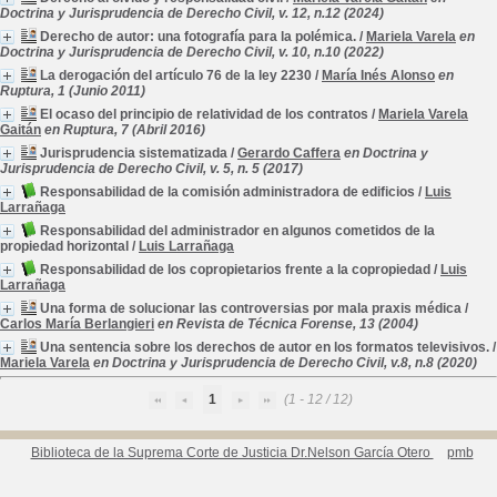
Doctrina y Jurisprudencia de Derecho Civil, v. 12, n.12 (2024)
Derecho de autor: una fotografía para la polémica.
/
Mariela Varela
en
Doctrina y Jurisprudencia de Derecho Civil, v. 10, n.10 (2022)
La derogación del artículo 76 de la ley 2230
/
María Inés Alonso
en
Ruptura, 1 (Junio 2011)
El ocaso del principio de relatividad de los contratos
/
Mariela Varela
Gaitán
en Ruptura, 7 (Abril 2016)
Jurisprudencia sistematizada
/
Gerardo Caffera
en Doctrina y
Jurisprudencia de Derecho Civil, v. 5, n. 5 (2017)
Responsabilidad de la comisión administradora de edificios
/
Luis
Larrañaga
Responsabilidad del administrador en algunos cometidos de la
propiedad horizontal
/
Luis Larrañaga
Responsabilidad de los copropietarios frente a la copropiedad
/
Luis
Larrañaga
Una forma de solucionar las controversias por mala praxis médica
/
Carlos María Berlangieri
en Revista de Técnica Forense, 13 (2004)
Una sentencia sobre los derechos de autor en los formatos televisivos.
/
Mariela Varela
en Doctrina y Jurisprudencia de Derecho Civil, v.8, n.8 (2020)
1
(1 - 12 / 12)
Biblioteca de la Suprema Corte de Justicia Dr.Nelson García Otero
pmb