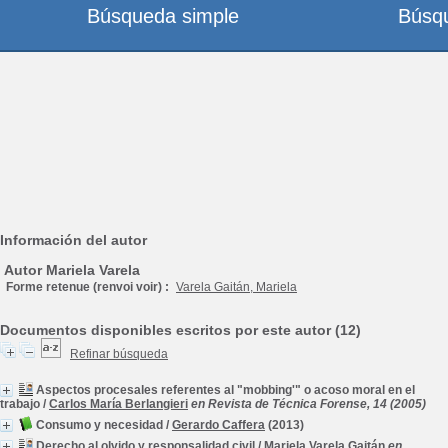
Búsqueda simple
Búsq
Información del autor
Autor Mariela Varela
Forme retenue (renvoi voir) :
Varela Gaitán, Mariela
Documentos disponibles escritos por este autor (12)
Refinar búsqueda
Aspectos procesales referentes al "mobbing'" o acoso moral en el
trabajo
/
Carlos María Berlangieri
en Revista de Técnica Forense, 14 (2005)
Consumo y necesidad
/
Gerardo Caffera
(2013)
Derecho al olvido y responsalidad civil
/
Mariela Varela Gaitán
en