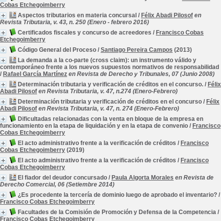
Cobas Etchegoimberry
Aspectos tributarios en materia concursal
/
Félix Abadi Pilosof
en
Revista Tributaria, v. 43, n. 250 (Enero - febrero 2016)
Certificados fiscales y concurso de acreedores
/
Francisco Cobas
Etchegoimberry
Código General del Proceso
/
Santiago Pereira Campos
(2013)
La demanda a la co-parte (cross claim): un instrumento válido y
contemporáneo frente a los nuevos supuestos normativos de responsabilidad
/
Rafael García Martínez
en Revista de Derecho y Tribunales, 07 (Junio 2008)
Determinación tributaria y verificación de créditos en el concurso.
/
Félix
Abadi Pilosof
en Revista Tributaria, v. 47, n.274 (Enero-Febrero)
Determinación tributaria y verificación de créditos en el concurso
/
Félix
Abadi Pilosof
en Revista Tributaria, v. 47, n. 274 (Enero-Febrero)
Dificultadas relacionadas con la venta en bloque de la empresa en
funcionamiento en la etapa de liquidación y en la etapa de convenio
/
Francisco
Cobas Etchegoimberry
El acto administrativo frente a la verificación de créditos
/
Francisco
Cobas Etchegoimberry
(2019)
El acto administrativo frente a la verificación de créditos
/
Francisco
Cobas Etchegoimberry
El fiador del deudor concursado
/
Paula Algorta Morales
en Revista de
Derecho Comercial, 06 (Setiembre 2014)
¿Es procedente la tercería de dominio luego de aprobado el inventario?
/
Francisco Cobas Etchegoimberry
Facultades de la Comisión de Promoción y Defensa de la Competencia
/
Francisco Cobas Etchegoimberry