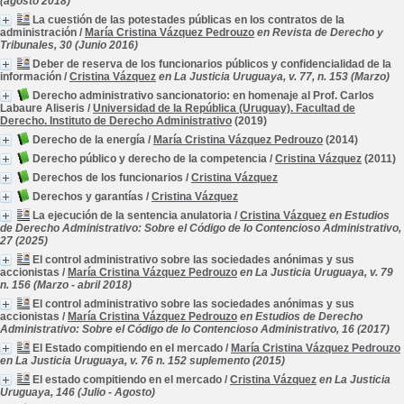
(agosto 2018)
La cuestión de las potestades públicas en los contratos de la
administración
/
María Cristina Vázquez Pedrouzo
en Revista de Derecho y
Tribunales, 30 (Junio 2016)
Deber de reserva de los funcionarios públicos y confidencialidad de la
información
/
Cristina Vázquez
en La Justicia Uruguaya, v. 77, n. 153 (Marzo)
Derecho administrativo sancionatorio: en homenaje al Prof. Carlos
Labaure Aliseris
/
Universidad de la República (Uruguay). Facultad de
Derecho. Instituto de Derecho Administrativo
(2019)
Derecho de la energía
/
María Cristina Vázquez Pedrouzo
(2014)
Derecho público y derecho de la competencia
/
Cristina Vázquez
(2011)
Derechos de los funcionarios
/
Cristina Vázquez
Derechos y garantías
/
Cristina Vázquez
La ejecución de la sentencia anulatoria
/
Cristina Vázquez
en Estudios
de Derecho Administrativo: Sobre el Código de lo Contencioso Administrativo,
27 (2025)
El control administrativo sobre las sociedades anónimas y sus
accionistas
/
María Cristina Vázquez Pedrouzo
en La Justicia Uruguaya, v. 79
n. 156 (Marzo - abril 2018)
El control administrativo sobre las sociedades anónimas y sus
accionistas
/
María Cristina Vázquez Pedrouzo
en Estudios de Derecho
Administrativo: Sobre el Código de lo Contencioso Administrativo, 16 (2017)
El Estado compitiendo en el mercado
/
María Cristina Vázquez Pedrouzo
en La Justicia Uruguaya, v. 76 n. 152 suplemento (2015)
El estado compitiendo en el mercado
/
Cristina Vázquez
en La Justicia
Uruguaya, 146 (Julio - Agosto)