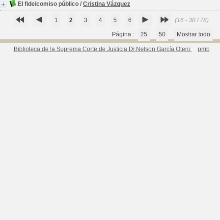
El fideicomiso público
/
Cristina Vázquez
1
2
3
4
5
6
(16 - 30 / 78)
Página :
25
50
Mostrar todo
Biblioteca de la Suprema Corte de Justicia Dr.Nelson García Otero
pmb