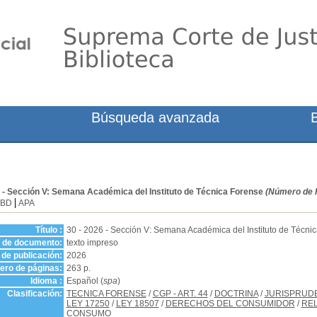
Búsqueda avanzada
6 - Sección V: Semana Académica del Instituto de Técnica Forense
(Número de R
SBD
APA
Título :
30 - 2026 - Sección V: Semana Académica del Instituto de Técni
o de documento:
texto impreso
de publicación:
2026
ro de páginas:
263 p.
Idioma :
Español (
spa
)
Clasificación:
TECNICA FORENSE
/
CGP - ART. 44
/
DOCTRINA
/
JURISPRUD
LEY 17250
/
LEY 18507
/
DERECHOS DEL CONSUMIDOR
/
RE
CONSUMO