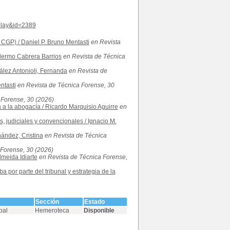
splay&id=2389
4 CGP)
/
Daniel P. Bruno Mentasti
en Revista
lermo Cabrera Barrios
en Revista de Técnica
lez Antonioli, Fernanda
en Revista de
ntasti
en Revista de Técnica Forense, 30
 Forense, 30 (2026)
a a la abogacía
/
Ricardo Marquisio Aguirre
en
s, judiciales y convencionales
/
Ignacio M.
ández, Cristina
en Revista de Técnica
 Forense, 30 (2026)
lmeida Idiarte
en Revista de Técnica Forense,
a por parte del tribunal y estrategia de la
Sección
Estado
pal
Hemeroteca
Disponible