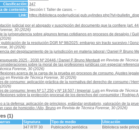
Clasificación:
347
a de contenido:
Sección I: Taller de casos. --
Link:
https://biblioteca.poderjudicial.gub.uy/index.php?lvl=bulletin_di
ación judicial por el abogado y suscripción del documento que la confiere (art. 4
Forense, 30 (2026)
de la jurisprudencia sobre algunos temas cotidianos en procesos de desalojo
/
Guil
 (2026)
y publicación de la resolución DGR Nº 98/2025: embargo sin tracto sucesivo
/
Gonzá
ense, 30 (2026)
ncia del desplazamiento de la jurisdicción en materia laboral
/
Daniel P. Bruno Me
resupuesto 2025 - 2030 Nº 20446
/
Daniel P. Bruno Mentasti
en Revista de Técnica
onsideraciones sobre la moral de las profesiones jurídicas con especial referenci
écnica Forense, 30 (2026)
flexiones acerca de la carga de la prueba en procesos de consumo. Ajustes legale
sco
en Revista de Técnica Forense, 30 (2026)
es de consumo: aplicación práctica de la normativa del derecho de consumo
/
Hern
 (2026)
es de consumo: leyes Nº 17.250 y Nº 18.507
/
Imperial, Luis
en Revista de Técnica
flexiones sobre la protección procesal de los derechos del consumidor
/
Rodrigo A
o a la defensa: aplicación de principios, estándar probatorio, valoración de la prueb
un caso de homicidio
/
Allo, Bruno
en Revista de Técnica Forense, 30 (2026)
es (1)
barras
Signatura
Tipo de medio
Ubicación
347 RTF 30
Publicación periódica
Biblioteca sede princi