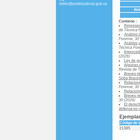
biblio@poderjudicial.gub.uy
Not
Contiene :
Represent
de Técnica 
Análisis 
Forense, 30
Análisis 
Técnica For
Improcede
(2026)
Ley de p
Algunas c
Revista de T
Breves re
Soba Brace
Relacion
Forense, 30
Relacion
Breves re
30 (2026)
El derech
defensa en 
Ejemplar
Código de 
21385