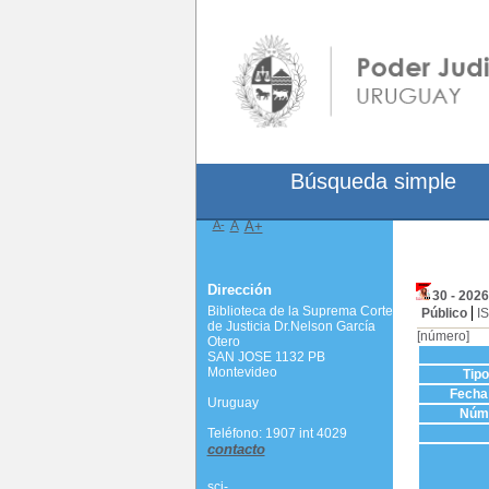
Búsqueda simple
A-
A
A+
Dirección
30 - 202
Biblioteca de la Suprema Corte
Público
I
de Justicia Dr.Nelson García
[número]
Otero
SAN JOSE 1132 PB
Montevideo
Tip
Fecha 
Uruguay
Núme
Teléfono: 1907 int 4029
contacto
scj-